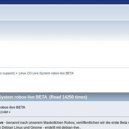
c-support
) »
Linux CD Live-System robox-live BETA
System robox-live BETA (Read 14250 times)
robox-live BETA
:13 AM »
ive
- benannt nach unserem Maskottchen Robox, veröffentlichen wir die erste Beta v
 Debian Linux und Gnome - erstellt mit debian-live..