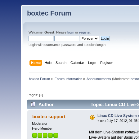
boxtec Forum
Welcome,
Guest
. Please
login
or
register
.
Login with username, password and session length
Home
Help
Search
Calendar
Login
Register
boxtec Forum
»
Forum Information
»
Announcements
(Moderator:
boxte
Pages: [
1
]
Author
Topic: Linux CD Live-
Linux CD Live-System 
boxtec-support
«
on:
July 17, 2012, 01:45
Moderator
Hero Member
Mit dem Live-System
robox-l
Live-System auf der Basis von