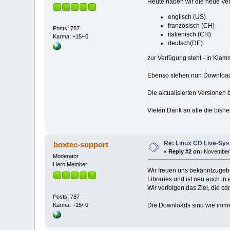
Heute haben wir die neue Ve
englisch (US)
französisch (CH)
Posts: 787
italienisch (CH)
Karma: +15/-0
deutsch(DE)
zur Verfügung steht - in Kla
Ebenso stehen nun Downloads
Die aktualisierten Versionen 
Vielen Dank an alle die bish
Re: Linux CD Live-Sys
boxtec-support
«
Reply #2 on:
November 
Moderator
Hero Member
Wir freuen uns bekanntzugeb
Libraries und ist neu auch in 
Wir verfolgen das Ziel, die 
Posts: 787
Die Downloads sind wie imme
Karma: +15/-0