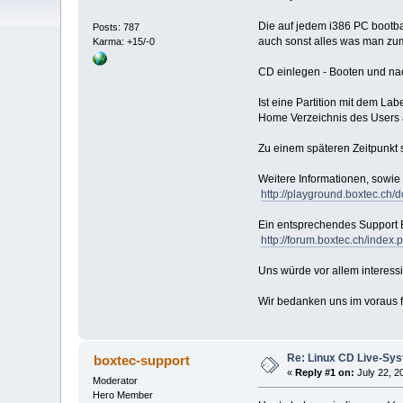
Die auf jedem i386 PC bootbar
Posts: 787
auch sonst alles was man zum
Karma: +15/-0
CD einlegen - Booten und nach
Ist eine Partition mit dem La
Home Verzeichnis des Users 
Zu einem späteren Zeitpunk
Weitere Informationen, sowie
http://playground.boxtec.ch/d
Ein entsprechendes Support B
http://forum.boxtec.ch/index.
Uns würde vor allem interess
Wir bedanken uns im voraus fü
Re: Linux CD Live-Sys
boxtec-support
«
Reply #1 on:
July 22, 2
Moderator
Hero Member