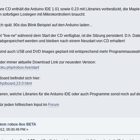
e CD enthält die Arduino IDE 1.01 sowie 0.23 mit Libraries vorbestückt, die Maple 
 sofortigen Loslegen mit Mikrokontrollern braucht.
 spät. 90s das Blink Beispiel auf den Arduino laden...
bel "live-rw" während dem Start der CD verfügbar, ist die Sitzung persistent. D.h.
abgespeichert werden und bleiben nach einem Neustart von CD erhalten!
t sind auch USB und DVD Images geplant mit entsprechend mehr Programmauswah
 der immer aktuelle Download Link zur neuesten Version:
oku.php/robox-live/start
oard befindet sich hier:
php/board,23.0.html
ieren, welche Libraries für die Arduino IDE oder auch Programme sonst noch auf de
r jeden hilfreichen Input im
Forum
tem robox-live BETA
012, 05:00:49 PM »