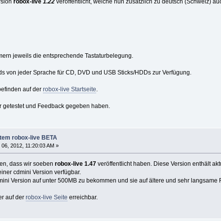
rsion
robox-live
1.22
veröffentlicht, welche nun zusätzlich zu deutsch (Schweiz) au
mmern jeweils die entsprechende Tastaturbelegung.
 von jeder Sprache für CD, DVD und USB Sticks/HDDs zur Verfügung.
befinden auf der
robox-live Startseite
.
er getestet und Feedback gegeben haben.
tem robox-live BETA
06, 2012, 11:20:03 AM »
en, dass wir soeben
robox-live 1.47
veröffentlicht haben. Diese Version enthält akt
einer cdmini Version verfügbar.
cdmini Version auf unter 500MB zu bekommen und sie auf ältere und sehr langsame 
r auf der
robox-live Seite
erreichbar.