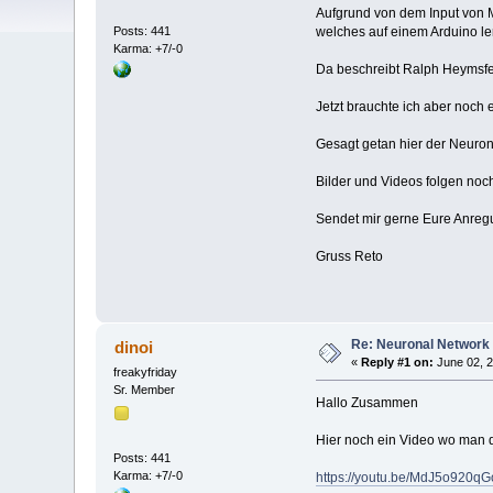
Aufgrund von dem Input von M
Posts: 441
welches auf einem Arduino l
Karma: +7/-0
Da beschreibt Ralph Heymsfel
Jetzt brauchte ich aber noch 
Gesagt getan hier der Neuron
Bilder und Videos folgen noc
Sendet mir gerne Eure Anre
Gruss Reto
Re: Neuronal Network
dinoi
«
Reply #1 on:
June 02, 2
freakyfriday
Sr. Member
Hallo Zusammen
Hier noch ein Video wo man 
Posts: 441
Karma: +7/-0
https://youtu.be/MdJ5o920qG