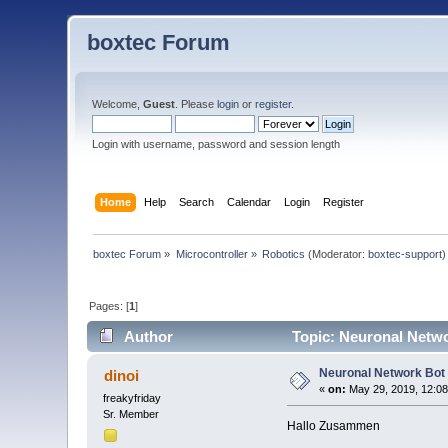
boxtec Forum
Welcome,
Guest
. Please
login
or
register
.
Login with username, password and session length
Home
Help
Search
Calendar
Login
Register
boxtec Forum
»
Microcontroller
»
Robotics
(Moderator:
boxtec-support
)
Pages: [
1
]
Author
Topic: Neuronal Netwo
Neuronal Network Bot
dinoi
«
on:
May 29, 2019, 12:08
freakyfriday
Sr. Member
Hallo Zusammen