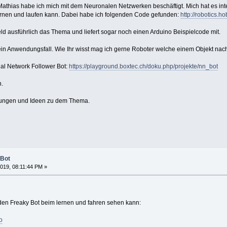
athias habe ich mich mit dem Neuronalen Netzwerken beschäftigt. Mich hat es int
ernen und laufen kann. Dabei habe ich folgenden Code gefunden:
http://robotics.
d ausführlich das Thema und liefert sogar noch einen Arduino Beispielcode mit.
ein Anwendungsfall. Wie Ihr wisst mag ich gerne Roboter welche einem Objekt nach
al Network Follower Bot:
https://playground.boxtec.ch/doku.php/projekte/nn_bot
h.
gungen und Ideen zu dem Thema.
 Bot
019, 08:11:44 PM »
den Freaky Bot beim lernen und fahren sehen kann:
o