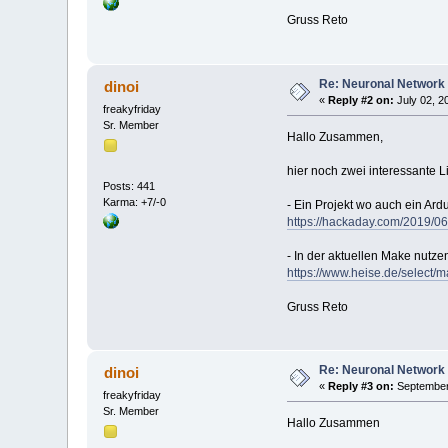
Gruss Reto
Re: Neuronal Network
dinoi
«
Reply #2 on:
July 02, 2
freakyfriday
Sr. Member
Hallo Zusammen,
hier noch zwei interessante
Posts: 441
Karma: +7/-0
- Ein Projekt wo auch ein Ar
https://hackaday.com/2019/06
- In der aktuellen Make nutz
https://www.heise.de/selec
Gruss Reto
Re: Neuronal Network
dinoi
«
Reply #3 on:
September 
freakyfriday
Sr. Member
Hallo Zusammen