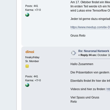
Am 17. Oktober findet ein Me
Posts: 441
Im ersten Teil werde ich ein 
Karma: +7/-0
wird Lukas eine Tensorflow O
Jeder ist gerne dazu eingela
https://www.meetup.com/de-D
Gruss Reto
Re: Neuronal Network
dinoi
«
Reply #4 on:
October 18
freakyfriday
Sr. Member
Hallo Zusammen
Die Präsentation von gestern 
Posts: 441
Karma: +7/-0
Ebenfalls findet Ihr hier die 
Videos sind hier zu finden:
ht
Viel Spass und Gruss
Reto