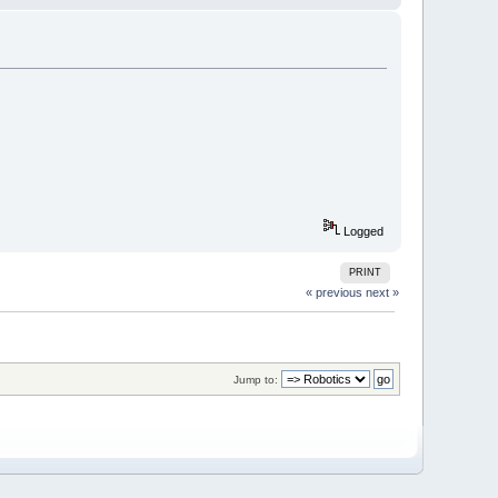
Logged
PRINT
« previous
next »
Jump to: