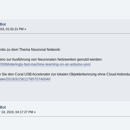
 Bot
019, 01:02:21 PM »
 Links zu dem Thema Neuronal Network:
duino zur Ausführung von Neuronalen Netzwerken genutzt werden:
/30/blisteringly-fast-machine-learning-on-an-arduino-uno/
en Sie den Coral USB Accelerator zur lokalen Objekterkennung ohne Cloud Anbindu
t/make/2019/3/1561278575740040
 Bot
24, 2019, 04:17:27 PM »