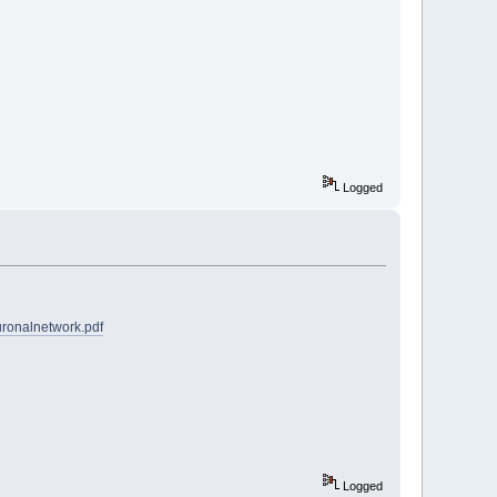
Logged
euronalnetwork.pdf
Logged