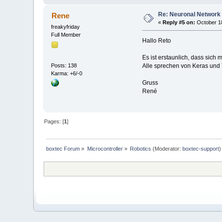
Re: Neuronal Network
Rene
«
Reply #5 on:
October 18
freakyfriday
Full Member
Hallo Reto
Es ist erstaunlich, dass sich
Posts: 138
Alle sprechen von Keras und T
Karma: +6/-0
Gruss
René
Pages: [
1
]
boxtec Forum
»
Microcontroller
»
Robotics
(Moderator:
boxtec-support
)