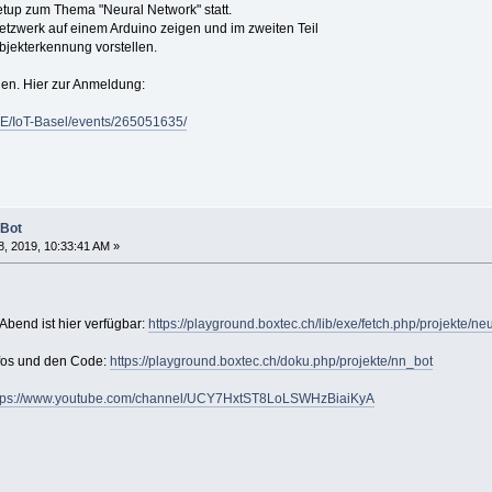
etup zum Thema "Neural Network" statt.
Netzwerk auf einem Arduino zeigen und im zweiten Teil
bjekterkennung vorstellen.
den. Hier zur Anmeldung:
E/IoT-Basel/events/265051635/
 Bot
, 2019, 10:33:41 AM »
Abend ist hier verfügbar:
https://playground.boxtec.ch/lib/exe/fetch.php/projekte/n
Infos und den Code:
https://playground.boxtec.ch/doku.php/projekte/nn_bot
tps://www.youtube.com/channel/UCY7HxtST8LoLSWHzBiaiKyA