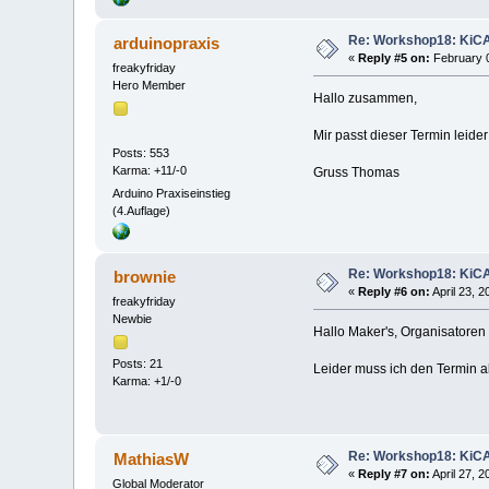
Re: Workshop18: KiCAD
arduinopraxis
«
Reply #5 on:
February 0
freakyfriday
Hero Member
Hallo zusammen,
Mir passt dieser Termin leide
Posts: 553
Karma: +11/-0
Gruss Thomas
Arduino Praxiseinstieg
(4.Auflage)
Re: Workshop18: KiCAD
brownie
«
Reply #6 on:
April 23, 
freakyfriday
Newbie
Hallo Maker's, Organisatoren
Posts: 21
Leider muss ich den Termin
Karma: +1/-0
Re: Workshop18: KiCAD
MathiasW
«
Reply #7 on:
April 27, 
Global Moderator