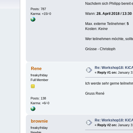
Nachdem sich Philipp bereit 
Posts: 787
Wann:
28. April 2018 / 13:30
Karma: +15/-0
Max. externe Teilnehmer:
5
Kosten:
Keine
Wer teilnehmen möchte, sollt
Grüsse - Christoph
Re: Workshop18: KiCAD
Rene
«
Reply #1 on:
January 31
freakyfriday
Full Member
Ich werde sehr gerne teilneh
Gruss René
Posts: 138
Karma: +6/-0
Re: Workshop18: KiCAD
brownie
«
Reply #2 on:
January 31
freakyfriday
Newbie