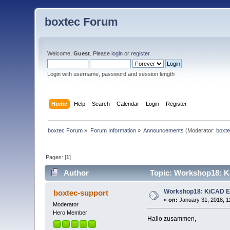
boxtec Forum
Welcome,
Guest
. Please
login
or
register
.
Login with username, password and session length
Home
Help
Search
Calendar
Login
Register
boxtec Forum
»
Forum Information
»
Announcements
(Moderator:
boxte
Pages: [
1
]
Author
Topic: Workshop18: Ki
Workshop18: KiCAD Ein
boxtec-support
«
on:
January 31, 2018, 1
Moderator
Hero Member
Hallo zusammen,