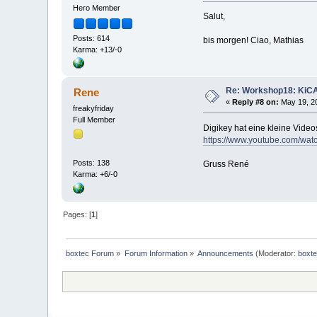
Hero Member
Salut,
Posts: 614
bis morgen! Ciao, Mathias
Karma: +13/-0
Re: Workshop18: KiCAD
Rene
«
Reply #8 on:
May 19, 20
freakyfriday
Full Member
Digikey hat eine kleine Video
https://www.youtube.com/wa
Posts: 138
Gruss René
Karma: +6/-0
Pages: [
1
]
boxtec Forum
»
Forum Information
»
Announcements
(Moderator:
boxte