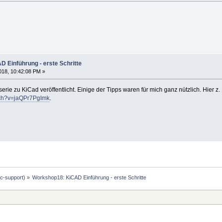
 Einführung - erste Schritte
18, 10:42:08 PM »
serie zu KiCad veröffentlicht. Einige der Tipps waren für mich ganz nützlich. Hier
tch?v=jaQPr7PgImk
.
c-support
) »
Workshop18: KiCAD Einführung - erste Schritte