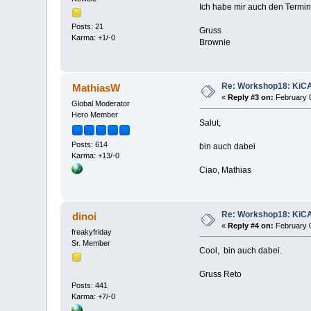
Ich habe mir auch den Termin
Posts: 21
Gruss
Karma: +1/-0
Brownie
Re: Workshop18: KiCAD
MathiasW
«
Reply #3 on:
February 0
Global Moderator
Hero Member
Salut,
Posts: 614
bin auch dabei
Karma: +13/-0
Ciao, Mathias
Re: Workshop18: KiCAD
dinoi
«
Reply #4 on:
February 0
freakyfriday
Sr. Member
Cool, bin auch dabei.
Gruss Reto
Posts: 441
Karma: +7/-0