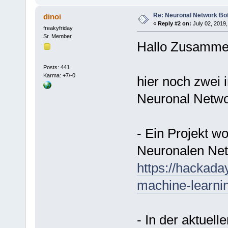
Re: Neuronal Network Bo
dinoi
«
Reply #2 on:
July 02, 2019,
freakyfriday
Sr. Member
Hallo Zusamme
Posts: 441
Karma: +7/-0
hier noch zwei
Neuronal Netwo
- Ein Projekt w
Neuronalen Net
https://hackaday
machine-learni
- In der aktuel