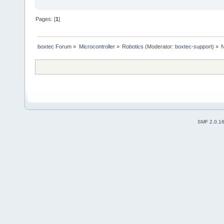
Pages: [
1
]
boxtec Forum
»
Microcontroller
»
Robotics
(Moderator:
boxtec-support
) »
N
SMF 2.0.1