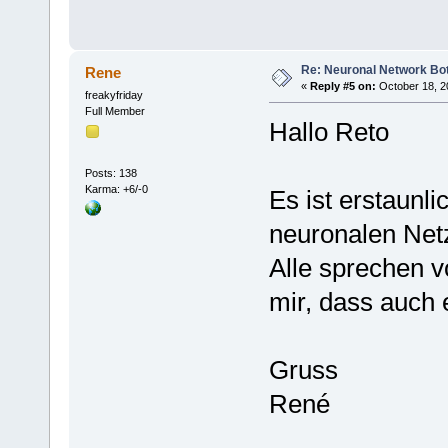
Re: Neuronal Network Bo
Rene
«
Reply #5 on:
October 18, 2
freakyfriday
Full Member
Hallo Reto
Posts: 138
Karma: +6/-0
Es ist erstaunl
neuronalen Netz
Alle sprechen v
mir, dass auch 
Gruss
René