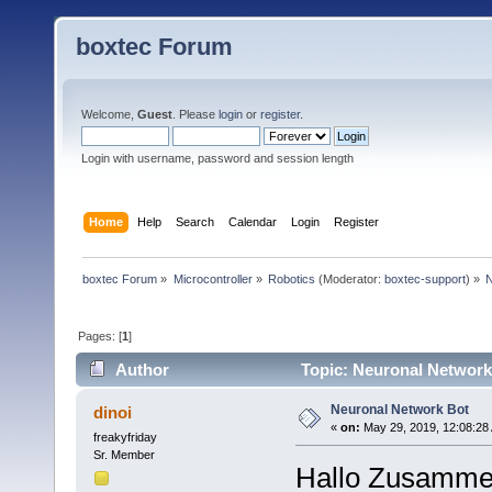
boxtec Forum
Welcome,
Guest
. Please
login
or
register
.
Login with username, password and session length
Home
Help
Search
Calendar
Login
Register
boxtec Forum
»
Microcontroller
»
Robotics
(Moderator:
boxtec-support
) »
N
Pages: [
1
]
Author
Topic: Neuronal Network
Neuronal Network Bot
dinoi
«
on:
May 29, 2019, 12:08:28
freakyfriday
Sr. Member
Hallo Zusamm