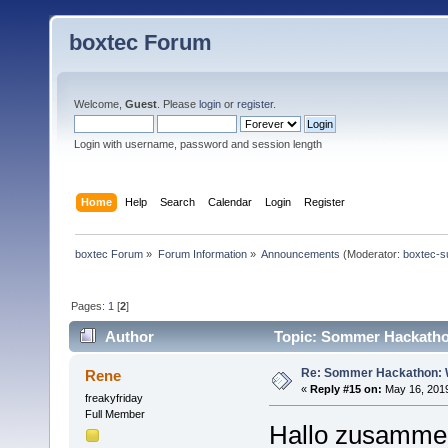
boxtec Forum
Welcome,
Guest
. Please
login
or
register
.
Login with username, password and session length
Home
Help
Search
Calendar
Login
Register
boxtec Forum
»
Forum Information
»
Announcements
(Moderator:
boxtec-s
Pages:
1
[
2
]
Author
Topic: Sommer Hackathon
Re: Sommer Hackathon: Wi
Rene
«
Reply #15 on:
May 16, 2019
freakyfriday
Full Member
Hallo zusamme