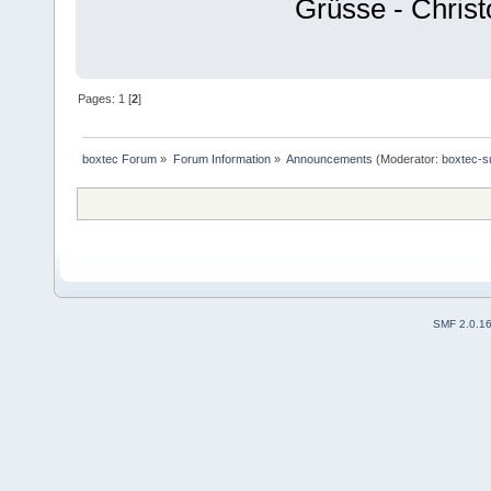
Grüsse - Chris
Pages:
1
[
2
]
boxtec Forum
»
Forum Information
»
Announcements
(Moderator:
boxtec-s
SMF 2.0.1