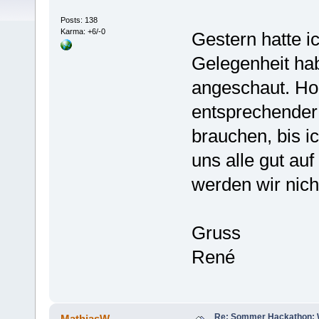
Posts: 138
Karma: +6/-0
Gestern hatte ic
Gelegenheit hab
angeschaut. Ho
entsprechender 
brauchen, bis ic
uns alle gut au
werden wir nic
Gruss
René
Re: Sommer Hackathon: Wi
MathiasW