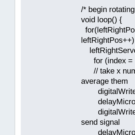
/* begin rotatin
void loop() {
for(leftRightPo
leftRightPos++) {
leftRightServo.
for (index = 
// take x numb
average them
digitalWrite(
delayMicros
digitalWr
send signal
delayMi