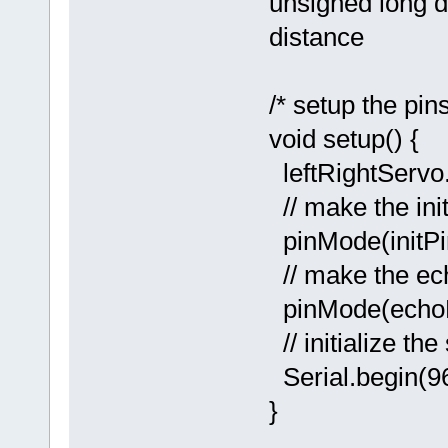
unsigned long di
distance
/* setup the pins
void setup() {
leftRightServo.
// make the init
pinMode(initP
// make the ech
pinMode(echoP
// initialize the 
Serial.begin(9
}