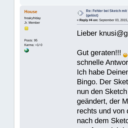
Re: Fehler bei Sketch mit
House
(gelöst)
freakyfriday
«
Reply #4 on:
September 03, 2015,
Jr. Member
Lieber knusi@g
Posts: 95
Karma: +1/-0
Gut geraten!!!
schnelle Antwo
Ich habe Deinen
Bingo. Der Sketc
nun den Sketch 
geändert, der M
rechts und von 
nach dem Sketch