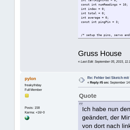
int leftRightPos = 0; // 
const int numReadings = 10;
int index = 0; // the
int total = 0; // th
int average = 0; //
const int pingPin = 3;
/* setup the pins, servo and
void setup() {
leftRightServo.attach(9);
Gruss House
// initialize the serial p
Serial.begin(9600);
}
«
Last Edit: September 05, 2015, 11
/* begin rotating the servo 
void loop() {
Re: Fehler bei Sketch mit
pylon
for(leftRightPos = 0; leftR
«
Reply #5 on:
September 14,
leftRightServo.write(left
freakyfriday
for (index = 0; index<=n
Full Member
// establish variables for 
Quote
// and the distance result 
long duration, cm;
Ich habe nun den
Posts: 158
// The PING))) is triggered
Karma: +16/-0
// Give a short LOW pulse b
geändert, der Min
pinMode(pingPin, OUTPUT);
digitalWrite(pingPin, LOW)
von dort nach li
delayMicroseconds(2);