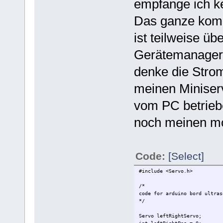
empfange ich ke
Das ganze komm
ist teilweise ü
Gerätemanager is
denke die Stro
meinen Miniserv
vom PC betriebe
noch meinen mo
Code:
[Select]
#include <Servo.h>
/*
code for arduino bord ultras
*/
Servo leftRightServo; //