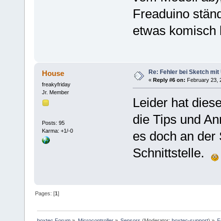
Freaduino ständ
etwas komisch b
Re: Fehler bei Sketch mit
House
«
Reply #6 on:
February 23, 
freakyfriday
Jr. Member
Leider hat dies
die Tips und An
Posts: 95
Karma: +1/-0
es doch an der
Schnittstelle.
Pages: [
1
]
boxtec Forum
»
Microcontroller
»
Sensors
(Moderator:
boxtec-support
) »
F