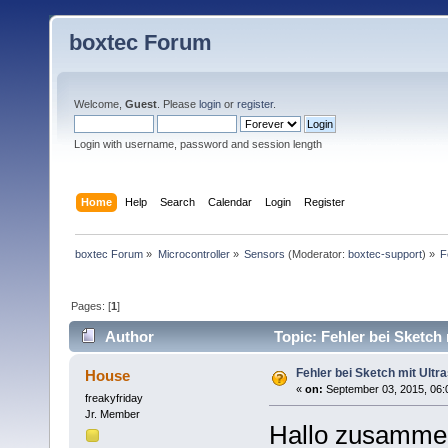
boxtec Forum
Welcome,
Guest
. Please
login
or
register
.
Login with username, password and session length
Home
Help
Search
Calendar
Login
Register
boxtec Forum
»
Microcontroller
»
Sensors
(Moderator:
boxtec-support
) »
F
Pages: [
1
]
Author
Topic: Fehler bei Sketch
Fehler bei Sketch mit Ultr
House
«
on:
September 03, 2015, 06:
freakyfriday
Jr. Member
Hallo zusamme