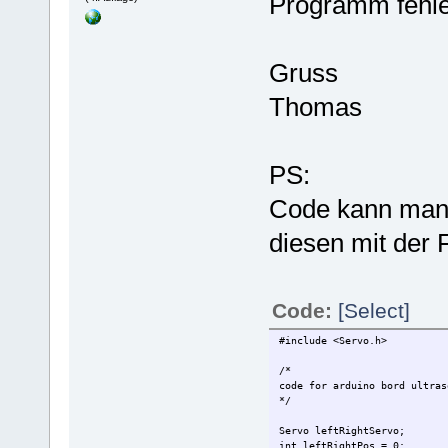
Programm fehler
Gruss
Thomas
PS:
Code kann man
diesen mit der 
Code:
[Select]
#include <Servo.h>
/*
code for arduino bord ultras
*/
Servo leftRightServo; //
int leftRightPos = 0; // 