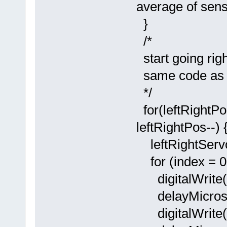
average of sens
}
/*
start going righ
same code as
*/
for(leftRightPo
leftRightPos--) {
leftRightServo.
for (index = 0
digitalWrite(i
delayMicrose
digitalWrite(i