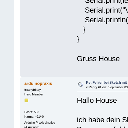
Serial.print(le
Serial.print("V
Serial.println
}
}
Gruss House
Re: Fehler bei Sketch mit
arduinopraxis
«
Reply #1 on:
September 03,
freakyfriday
Hero Member
Hallo House
Posts: 553
Karma: +11/-0
ich habe dein S
Arduino Praxiseinstieg
(4.Auflage)