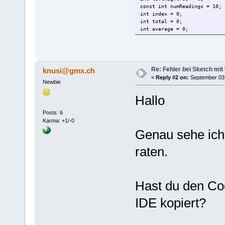
const int numReadings = 10;
int index = 0; // the
int total = 0; // th
int average = 0; //
Re: Fehler bei Sketch mit
knusi@gmx.ch
«
Reply #2 on:
September 03,
Newbie
Hallo
Posts: 6
Karma: +1/-0
Genau sehe ich 
raten.
Hast du den Cod
IDE kopiert?