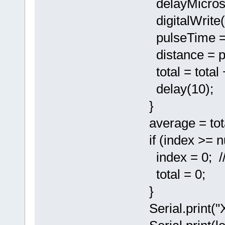
delayMicrose
digitalWrite(i
pulseTime = p
distance = pu
total = total +
delay(10);
}
average = tot
if (index >= 
index = 0; // H
total = 0;
}
Serial.print("X