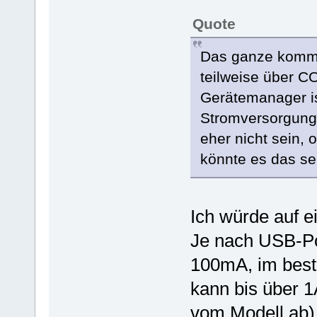
Serial.print(leftRightPo
Serial.print("V");
Quote
Serial.println(average);
}
}
Das ganze kommt 
long microsecondsToCentimete
{
teilweise über C
// The speed of sound is 34
// The ping travels out and
Gerätemanager ist
// object we take half of t
return microseconds / 29 /
Stromversorgung 
}
eher nicht sein,
könnte es das se
Ich würde auf e
Je nach USB-P
100mA, im best
kann bis über 1
vom Modell ab),