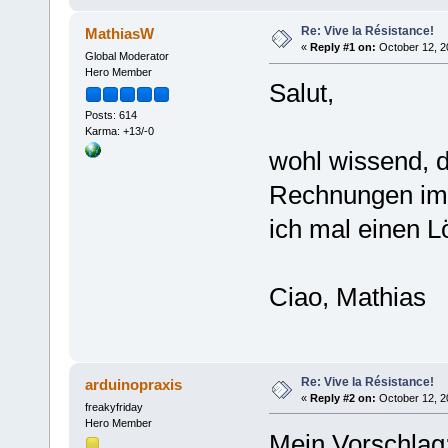
Re: Vive la Résistance!
MathiasW
«
Reply #1 on:
October 12, 2
Global Moderator
Hero Member
Salut,
Posts: 614
Karma: +13/-0
wohl wissend, d
Rechnungen imm
ich mal einen 
Ciao, Mathias
Re: Vive la Résistance!
arduinopraxis
«
Reply #2 on:
October 12, 2
freakyfriday
Hero Member
Mein Vorschlag