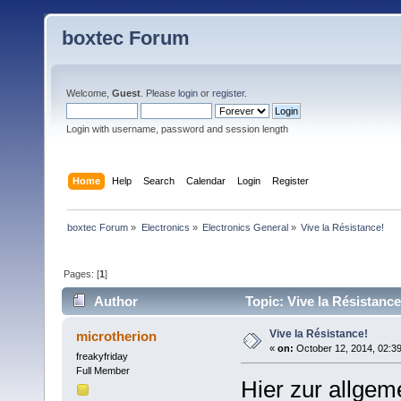
boxtec Forum
Welcome,
Guest
. Please
login
or
register
.
Login with username, password and session length
Home
Help
Search
Calendar
Login
Register
boxtec Forum
»
Electronics
»
Electronics General
»
Vive la Résistance!
Pages: [
1
]
Author
Topic: Vive la Résistanc
Vive la Résistance!
microtherion
«
on:
October 12, 2014, 02:3
freakyfriday
Full Member
Hier zur allgem