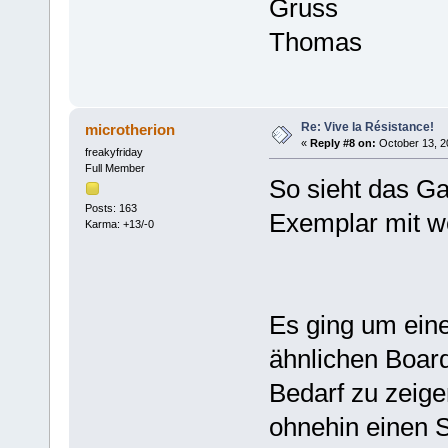
Gruss
Thomas
Re: Vive la Résistance!
microtherion
«
Reply #8 on:
October 13, 2
freakyfriday
Full Member
So sieht das Ga
Posts: 163
Exemplar mit w
Karma: +13/-0
Es ging um eine
ähnlichen Boar
Bedarf zu zeige
ohnehin einen S