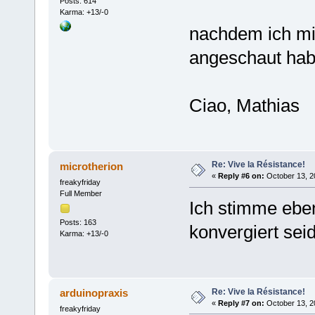
Posts: 614
Karma: +13/-0
nachdem ich mi
angeschaut hab
Ciao, Mathias
Re: Vive la Résistance!
microtherion
«
Reply #6 on:
October 13, 2
freakyfriday
Full Member
Ich stimme eben
Posts: 163
konvergiert sei
Karma: +13/-0
Re: Vive la Résistance!
arduinopraxis
«
Reply #7 on:
October 13, 2
freakyfriday