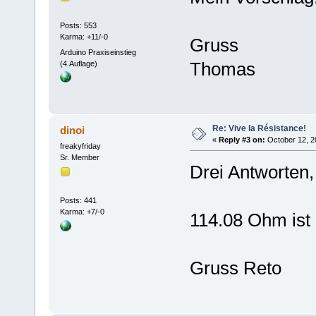
Posts: 553
Karma: +11/-0
Gruss
Arduino Praxiseinstieg
Thomas
(4.Auflage)
Re: Vive la Résistance!
dinoi
«
Reply #3 on:
October 12, 2
freakyfriday
Sr. Member
Drei Antworten,
Posts: 441
Karma: +7/-0
114.08 Ohm ist
Gruss Reto