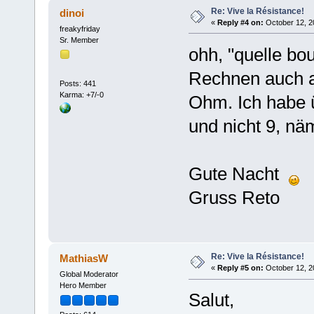
Re: Vive la Résistance!
dinoi
«
Reply #4 on:
October 12, 2
freakyfriday
Sr. Member
ohh, "quelle bo
Rechnen auch a
Posts: 441
Karma: +7/-0
Ohm. Ich habe ü
und nicht 9, näm
Gute Nacht
Gruss Reto
Re: Vive la Résistance!
MathiasW
«
Reply #5 on:
October 12, 2
Global Moderator
Hero Member
Salut,