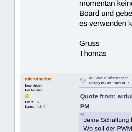
momentan keine
Board und gebe
es verwenden k
Gruss
Thomas
Re: Vive la Résistance!
microtherion
«
Reply #10 on:
October 14, 
freakyfriday
Full Member
Quote from: ardu
Posts: 163
PM
Karma: +13/-0
deine Schaltung 
Wo soll der PWM