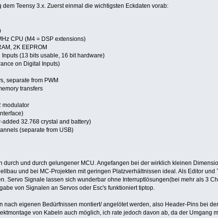
g dem Teensy 3.x. Zuerst einmal die wichtigsten Eckdaten vorab:
)
MHz CPU (M4 = DSP extensions)
 RAM, 2K EEPROM
nputs (13 bits usable, 16 bit hardware)
ance on Digital Inputs)
ys, separate from PWM
emory transfers
IR modulator
nterface)
added 32.768 crystal and battery)
annels (separate from USB)
 ein durch und durch gelungener MCU. Angefangen bei der wirklich kleinen Dimens
dellbau und bei MC-Projekten mit geringen Platzverhältnissen ideal. Als Editor un
n. Servo Signale lassen sich wunderbar ohne Interruptlösungen(bei mehr als 3 C
gabe von Signalen an Servos oder Esc's funktioniert tiptop.
n nach eigenen Bedürfnissen montiert/ angelötet werden, also Header-Pins bei der
Direktmontage von Kabeln auch möglich, ich rate jedoch davon ab, da der Umgang