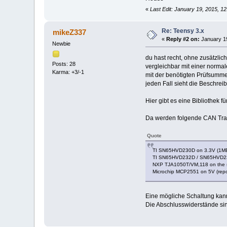
«
Last Edit: January 19, 2015, 
Re: Teensy 3.x
mikeZ337
«
Reply #2 on:
January 19
Newbie
du hast recht, ohne zusätzlic
Posts: 28
vergleichbar mit einer norma
Karma: +3/-1
mit der benötigten Prüfsumme
jeden Fall sieht die Beschrei
Hier gibt es eine Bibliothek 
Da werden folgende CAN Tra
Quote
TI SN65HVD230D on 3.3V (1M
TI SN65HVD232D / SN65HVD2
NXP TJA1050T/VM,118 on the s
Microchip MCP2551 on 5V (rep
Eine mögliche Schaltung kan
Die Abschlusswiderstände si