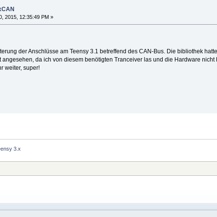
exCAN
, 2015, 12:35:49 PM »
terung der Anschlüsse am Teensy 3.1 betreffend des CAN-Bus. Die bibliothek hatt
st angesehen, da ich von diesem benötigten Tranceiver las und die Hardware nicht h
r weiter, super!
eensy 3.x