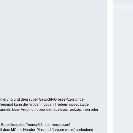
ionierung und dem super Gewicht-/Grösse-/Leistungs-
d Terminal kann die mit den nötigen Treibern upgedatede
hanneln beim Arduino notwendig) auslesen, aufzeichnen oder
 Bestellung des Teensy3.1 nicht vergessen!
 mit dem MC mit Header-Pins und "jumper wires" bedeutend