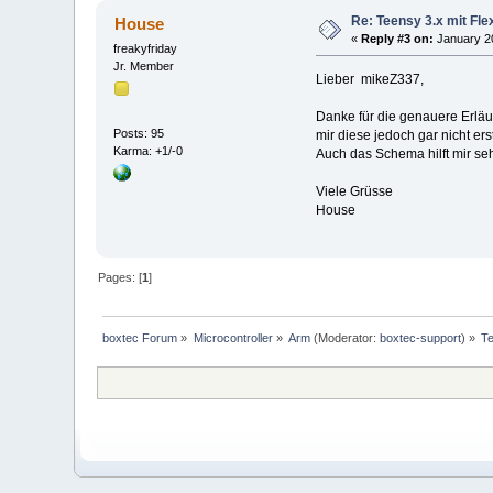
Re: Teensy 3.x mit Fl
House
«
Reply #3 on:
January 20
freakyfriday
Jr. Member
Lieber mikeZ337,
Danke für die genauere Erläu
Posts: 95
mir diese jedoch gar nicht er
Karma: +1/-0
Auch das Schema hilft mir seh
Viele Grüsse
House
Pages: [
1
]
boxtec Forum
»
Microcontroller
»
Arm
(Moderator:
boxtec-support
) »
T