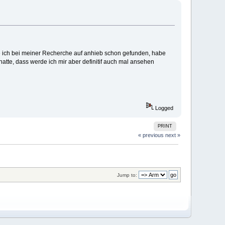
e ich bei meiner Recherche auf anhieb schon gefunden, habe
atte, dass werde ich mir aber definitif auch mal ansehen
Logged
PRINT
« previous
next »
Jump to: