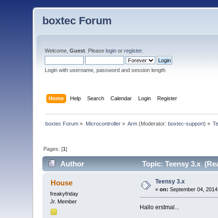
boxtec Forum
Welcome,
Guest
. Please
login
or
register
.
Login with username, password and session length
Home
Help
Search
Calendar
Login
Register
boxtec Forum
»
Microcontroller
»
Arm
(Moderator:
boxtec-support
) »
T
Pages: [
1
]
Author
Topic: Teensy 3.x (Re
Teensy 3.x
House
«
on:
September 04, 2014
freakyfriday
Jr. Member
Hallo erstmal...