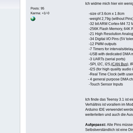
Ich widme mich hier ein weni
Posts: 95
Karma: +1/-0
-size of 3.6cm x 1.8cm
-weight 2,79g (without Pins
-32 bit ARM Cortex-M4 72 
-256K Flash Memory, 64K
-21 High Resolution Analog I
-34 Digital I/O Pins (5V toler
-12 PWM outputs
-7 Timers for intervals/dela
-USB with dedicated DMA m
-3 UARTs (serial ports)
-SPI, I2C, I2S,(
CAN Bus
), 
-I2S (for high quality audio i
-Real Time Clock (with user-
- 4 general purpose DMA ch
-Touch Sensor Inputs
Ich finde das Teensy 3.1 ist
Verhältnis ist vorallem im Mo
Arduino IDE verwendet werde
weiterleiten und auch die Aus
Aufgepasst:
Alle Pins müsse
Selbstverständlich ist eine 