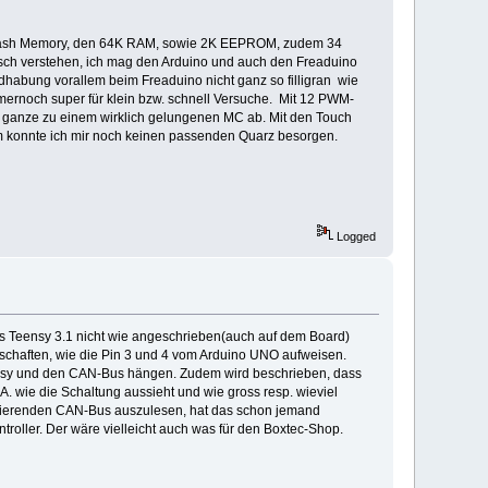
 Flash Memory, den 64K RAM, sowie 2K EEPROM, zudem 34
fallsch verstehen, ich mag den Arduino und auch den Freaduino
habung vorallem beim Freaduino nicht ganz so filligran wie
mernoch super für klein bzw. schnell Versuche. Mit 12 PWM-
s ganze zu einem wirklich gelungenen MC ab. Mit den Touch
m konnte ich mir noch keinen passenden Quarz besorgen.
Logged
s Teensy 3.1 nicht wie angeschrieben(auch auf dem Board)
enschaften, wie die Pin 3 und 4 vom Arduino UNO aufweisen.
nsy und den CAN-Bus hängen. Zudem wird beschrieben, dass
 wie die Schaltung aussieht und wie gross resp. wieviel
istierenden CAN-Bus auszulesen, hat das schon jemand
roller. Der wäre vielleicht auch was für den Boxtec-Shop.