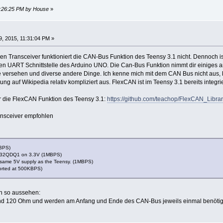
12:26:25 PM by House
»
, 2015, 11:31:04 PM »
hen Transceiver funktioniert die CAN-Bus Funktion des Teensy 3.1 nicht. Dennoch is
len UART Schnittstelle des Arduino UNO. Die Can-Bus Funktion nimmt dir einiges a
 versehen und diverse andere Dinge. Ich kenne mich mit dem CAN Bus nicht aus, k
bung auf Wikipedia relativ kompliziert aus. FlexCAN ist im Teensy 3.1 bereits integ
für die FlexCAN Funktion des Teensy 3.1:
https://github.com/teachop/FlexCAN_Libra
nsceiver empfohlen
BPS)
32QDQ1 on 3.3V (1MBPS)
ame 5V supply as the Teensy. (1MBPS)
orted at 500KBPS)
n so aussehen:
nd 120 Ohm und werden am Anfang und Ende des CAN-Bus jeweils einmal benötigt