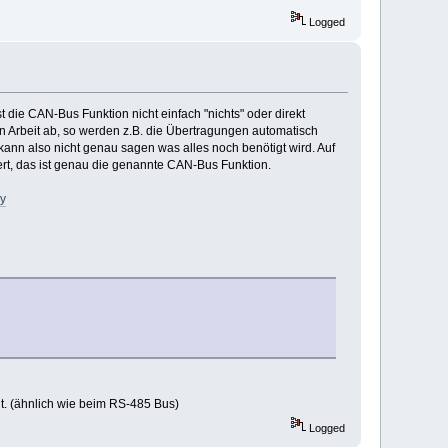
Logged
t die CAN-Bus Funktion nicht einfach "nichts" oder direkt
n Arbeit ab, so werden z.B. die Übertragungen automatisch
ann also nicht genau sagen was alles noch benötigt wird. Auf
riert, das ist genau die genannte CAN-Bus Funktion.
ry
. (ähnlich wie beim RS-485 Bus)
Logged