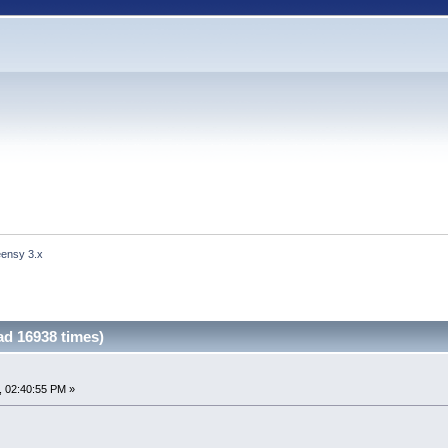
eensy 3.x
ad 16938 times)
, 02:40:55 PM »