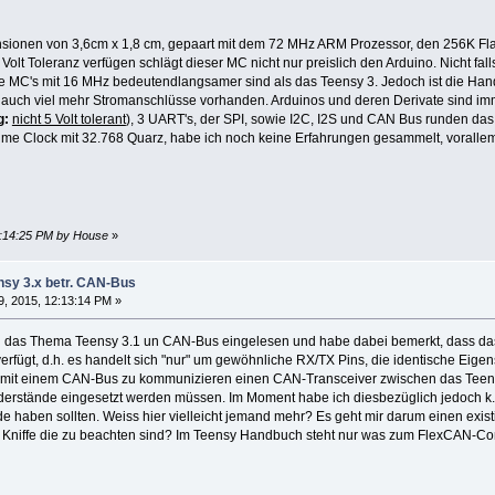
nsionen von 3,6cm x 1,8 cm, gepaart mit dem 72 MHz ARM Prozessor, den 256K
5 Volt Toleranz verfügen schlägt dieser MC nicht nur preislich den Arduino. Nicht 
 MC's mit 16 MHz bedeutendlangsamer sind als das Teensy 3. Jedoch ist die Hand
 auch viel mehr Stromanschlüsse vorhanden. Arduinos und deren Derivate sind im
g:
nicht 5 Volt tolerant
), 3 UART's, der SPI, sowie I2C, I2S und CAN Bus runden da
ime Clock mit 32.768 Quarz, habe ich noch keine Erfahrungen gesammelt, voralle
12:14:25 PM by House
»
nsy 3.x betr. CAN-Bus
, 2015, 12:13:14 PM »
in das Thema Teensy 3.1 un CAN-Bus eingelesen und habe dabei bemerkt, dass da
erfügt, d.h. es handelt sich "nur" um gewöhnliche RX/TX Pins, die identische Eig
 mit einem CAN-Bus zu kommunizieren einen CAN-Transceiver zwischen das Tee
erstände eingesetzt werden müssen. Im Moment habe ich diesbezüglich jedoch k.A.
 haben sollten. Weiss hier vielleicht jemand mehr? Es geht mir darum einen ex
d. Kniffe die zu beachten sind? Im Teensy Handbuch steht nur was zum FlexCAN-Cont