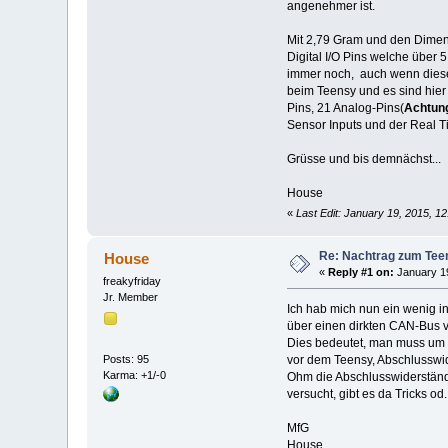
angenehmer ist.
Mit 2,79 Gram und den Dime
Digital I/O Pins welche über 
immer noch, auch wenn diese
beim Teensy und es sind hier
Pins, 21 Analog-Pins(
Achtun
Sensor Inputs und der Real T
Grüsse und bis demnächst...
House
«
Last Edit: January 19, 2015, 
Re: Nachtrag zum Tee
House
«
Reply #1 on:
January 19
freakyfriday
Jr. Member
Ich hab mich nun ein wenig 
über einen dirkten CAN-Bus v
Dies bedeutet, man muss um
Posts: 95
vor dem Teensy, Abschlusswid
Karma: +1/-0
Ohm die Abschlusswiderstände
versucht, gibt es da Tricks o
MfG
House