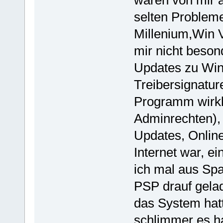
waren von mir a
selten Problem
Millenium,Win V
mir nicht beson
Updates zu Win 
Treibersignatur
Programm wirkli
Adminrechten),
Updates, Onlin
Internet war, ei
ich mal aus Sp
PSP drauf gelad
das System hatt
schlimmer es h