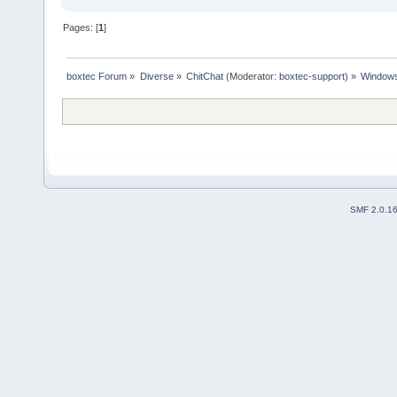
Pages: [
1
]
boxtec Forum
»
Diverse
»
ChitChat
(Moderator:
boxtec-support
) »
Windows 
SMF 2.0.1