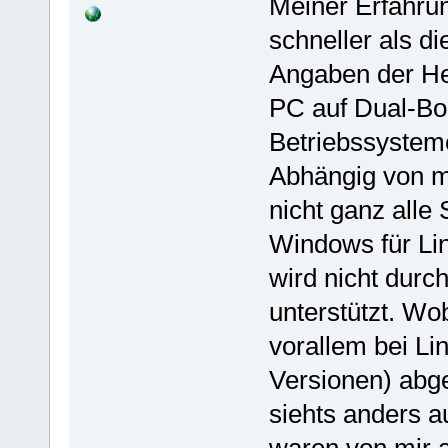
Meiner Erfahrun
schneller als d
Angaben der Her
PC auf Dual-Boo
Betriebssysteme 
Abhängig von me
nicht ganz alle
Windows für Li
wird nicht durc
unterstützt. Wo
vorallem bei Li
Versionen) abg
siehts anders 