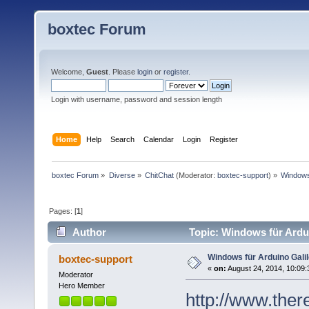
boxtec Forum
Welcome,
Guest
. Please
login
or
register
.
Login with username, password and session length
Home
Help
Search
Calendar
Login
Register
boxtec Forum
»
Diverse
»
ChitChat
(Moderator:
boxtec-support
) »
Windows 
Pages: [
1
]
Author
Topic: Windows für Ardui
Windows für Arduino Gali
boxtec-support
«
on:
August 24, 2014, 10:09:
Moderator
Hero Member
http://www.ther