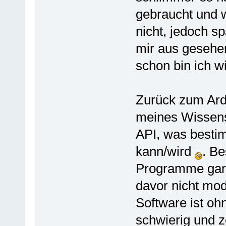
gebraucht und w
nicht, jedoch s
mir aus gesehe
schon bin ich w
Zurück zum Ardui
meines Wissens 
API, was besti
kann/wird
. B
Programme gar n
davor nicht mod
Software ist o
schwierig und 