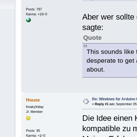
Posts: 787
Karma: +15/-0
Aber wer sollte
sagte:
Quote
This sounds like 
desperate to get 
about.
Re: Windows für Arduino 
House
«
Reply #1 on:
September 05,
freakyfriday
Jr. Member
Die Idee einen 
kompatible zu m
Posts: 95
Karma: +1/-0