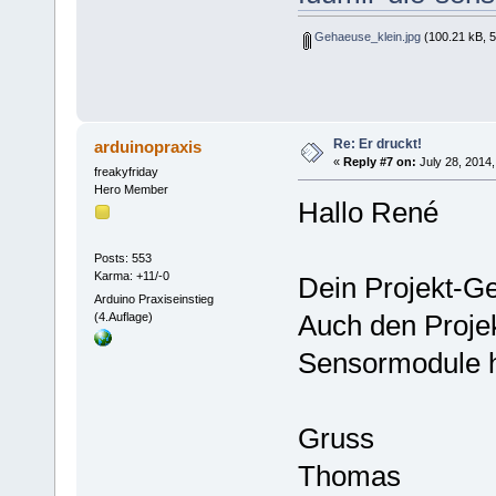
Gehaeuse_klein.jpg
(100.21 kB, 5
Re: Er druckt!
arduinopraxis
«
Reply #7 on:
July 28, 2014,
freakyfriday
Hero Member
Hallo René
Posts: 553
Karma: +11/-0
Dein Projekt-G
Arduino Praxiseinstieg
Auch den Projekt
(4.Auflage)
Sensormodule h
Gruss
Thomas