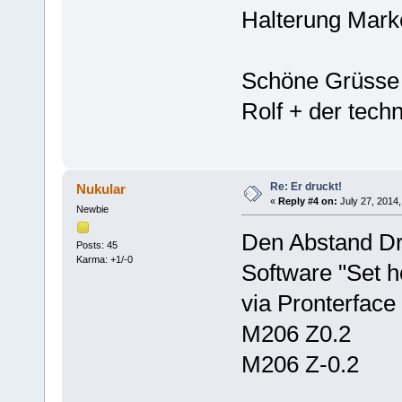
Halterung Marke
Schöne Grüsse
Rolf + der tech
Re: Er druckt!
Nukular
«
Reply #4 on:
July 27, 2014,
Newbie
Den Abstand Dr
Posts: 45
Karma: +1/-0
Software "Set h
via Pronterface
M206 Z0.2
M206 Z-0.2