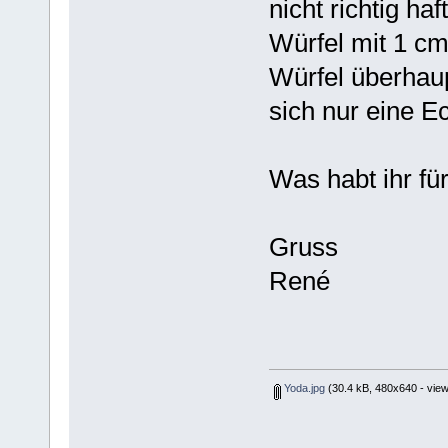
nicht richtig h
Würfel mit 1 c
Würfel überhaup
sich nur eine E
Was habt ihr f
Gruss
René
Yoda.jpg
(30.4 kB, 480x640 - view