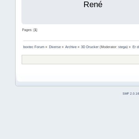
René
Pages: [
1
]
boxtec Forum
»
Diverse
»
Archive
»
3D Drucker
(Moderator:
stega
) »
Er d
SMF 2.0.1