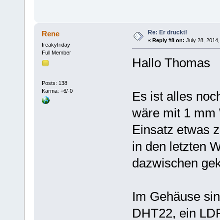
Re: Er druckt!
Rene
«
Reply #8 on:
July 28, 2014,
freakyfriday
Full Member
Hallo Thomas
Posts: 138
Karma: +6/-0
Es ist alles no
wäre mit 1 mm 
Einsatz etwas z
in den letzten 
dazwischen ge
Im Gehäuse sin
DHT22, ein LDR