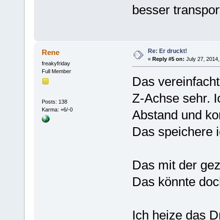
besser transpor
Re: Er druckt!
Rene
«
Reply #5 on:
July 27, 2014,
freakyfriday
Full Member
Das vereinfacht
Z-Achse sehr. Ic
Posts: 138
Karma: +6/-0
Abstand und kor
Das speichere i
Das mit der gez
Das könnte doc
Ich heize das D