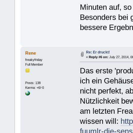
Minuten auf, so
Besonders bei 
bessere Ergebni
Re: Er druckt!
Rene
«
Reply #6 on:
July 27, 2014, 0
freakyfriday
Full Member
Das erste 'produ
ich ein Gehäuse
Posts: 138
Karma: +6/-0
nicht perfekt, a
Nützlichkeit be
am letzten Fre
wissen will:
htt
fuumlr-die-sens