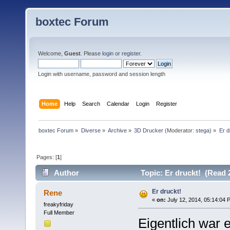
boxtec Forum
Welcome,
Guest
. Please
login
or
register
.
Login with username, password and session length
Home
Help
Search
Calendar
Login
Register
boxtec Forum
»
Diverse
»
Archive
»
3D Drucker
(Moderator:
stega
) »
Er d
Pages: [
1
]
Author
Topic: Er druckt! (Read 
Er druckt!
Rene
«
on:
July 12, 2014, 05:14:04 
freakyfriday
Full Member
Eigentlich war 