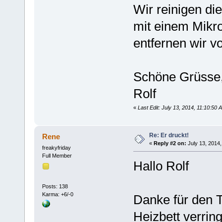
Wir reinigen di
mit einem Mikro
entfernen wir v
Schöne Grüsse
Rolf
«
Last Edit: July 13, 2014, 11:10:50
Re: Er druckt!
Rene
«
Reply #2 on:
July 13, 2014,
freakyfriday
Full Member
Hallo Rolf
Posts: 138
Karma: +6/-0
Danke für den 
Heizbett verrin