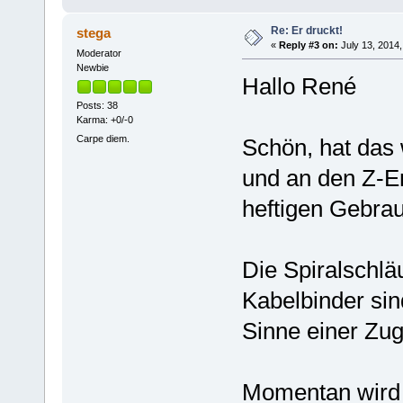
Re: Er druckt!
stega
«
Reply #3 on:
July 13, 2014,
Moderator
Newbie
Hallo René
Posts: 38
Karma: +0/-0
Carpe diem.
Schön, hat das
und an den Z-En
heftigen Gebra
Die Spiralschlä
Kabelbinder sin
Sinne einer Zug
Momentan wird 