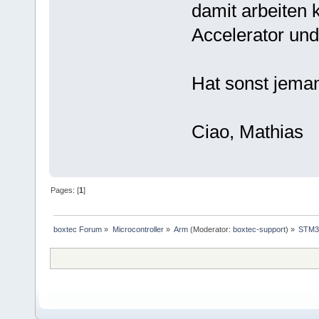
damit arbeiten 
Accelerator un
Hat sonst jema
Ciao, Mathias
Pages: [
1
]
boxtec Forum
»
Microcontroller
»
Arm
(Moderator:
boxtec-support
) »
STM3