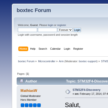
boxtec Forum
Welcome,
Guest
. Please
login
or
register
.
Login with username, password and session length
Home
Help
Search
Calendar
Login
Register
boxtec Forum
»
Microcontroller
»
Arm
(Moderator:
boxtec-support
) »
STM3
Pages: [
1
]
Author
Topic: STM32F4-Discover
STM32F4-Discovery
MathiasW
«
on:
February 17, 2014, 07:
Global Moderator
Hero Member
Salut,