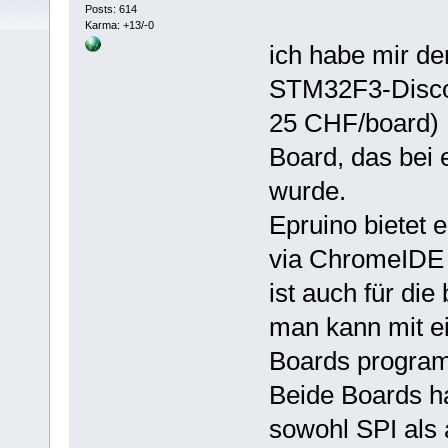
Posts: 614
Karma: +13/-0
ich habe mir d
STM32F3-Discov
25 CHF/board) D
Board, das bei 
wurde.
Epruino bietet 
via ChromeIDE 
ist auch für di
man kann mit ei
Boards progra
Beide Boards h
sowohl SPI als 