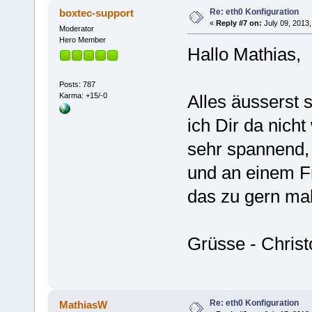
Re: eth0 Konfiguration
boxtec-support
«
Reply #7 on:
July 09, 2013,
Moderator
Hero Member
Hallo Mathias,
Posts: 787
Karma: +15/-0
Alles äusserst 
ich Dir da nich
sehr spannend,
und an einem Fr
das zu gern ma
Grüsse - Chris
Re: eth0 Konfiguration
MathiasW