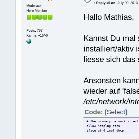
«
Reply #5 on:
July 09, 2013,
Moderator
Hero Member
Hallo Mathias,
Posts: 787
Karma: +15/-0
Kannst Du mal 
installiert/akti
liesse sich das 
Ansonsten kann
wieder auf 'fals
/etc/network/int
Code:
[Select]
# The primary network interf
allow-hotplug eth0
iface eth0 inet dhcp