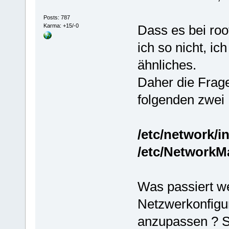
Posts: 787
Karma: +15/-0
Dass es bei roo
ich so nicht, ic
ähnliches.
Daher die Frage
folgenden zwei 
/etc/network/i
/etc/NetworkM
Was passiert w
Netzwerkonfigura
anzupassen ? S