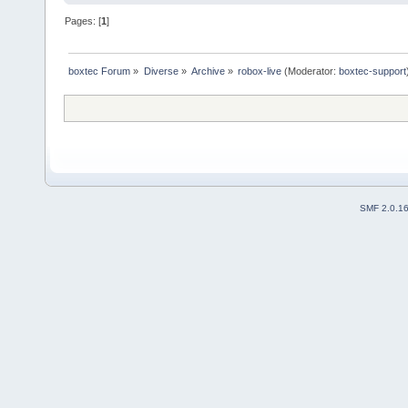
Pages: [
1
]
boxtec Forum
»
Diverse
»
Archive
»
robox-live
(Moderator:
boxtec-support
SMF 2.0.1