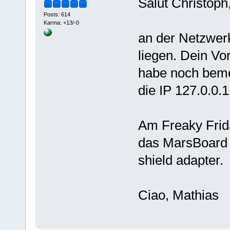
Salut Christoph
Posts: 614
Karma: +13/-0
an der Netzwerk
liegen. Dein Vo
habe noch bemer
die IP 127.0.0.1
Am Freaky Frid
das MarsBoard 
shield adapter.
Ciao, Mathias