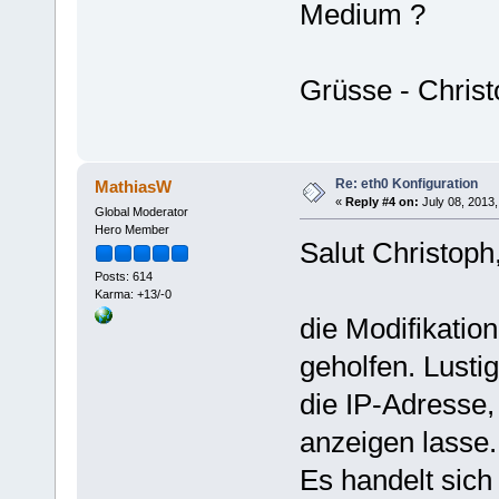
Medium ?
Grüsse - Chris
Re: eth0 Konfiguration
MathiasW
«
Reply #4 on:
July 08, 2013,
Global Moderator
Hero Member
Salut Christoph
Posts: 614
Karma: +13/-0
die Modifikatio
geholfen. Lusti
die IP-Adresse,
anzeigen lasse.
Es handelt sic