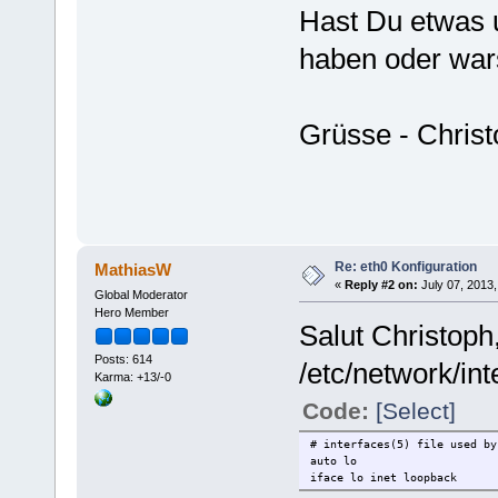
Hast Du etwas 
haben oder war
Grüsse - Chris
Re: eth0 Konfiguration
MathiasW
«
Reply #2 on:
July 07, 2013,
Global Moderator
Hero Member
Salut Christoph
Posts: 614
/etc/network/int
Karma: +13/-0
Code:
[Select]
# interfaces(5) file used by
auto lo
iface lo inet loopback