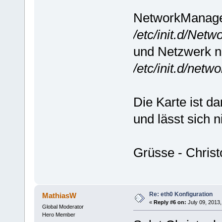
NetworkManage
/etc/init.d/Net
und Netzwerk ne
/etc/init.d/netwo
Die Karte ist d
und lässt sich 
Grüsse - Chris
Re: eth0 Konfiguration
MathiasW
«
Reply #6 on:
July 09, 2013,
Global Moderator
Hero Member