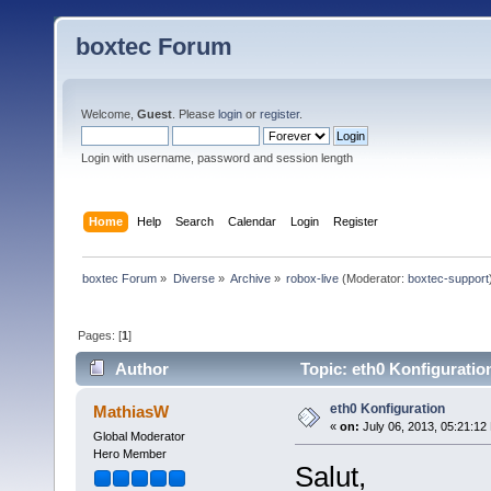
boxtec Forum
Welcome,
Guest
. Please
login
or
register
.
Login with username, password and session length
Home
Help
Search
Calendar
Login
Register
boxtec Forum
»
Diverse
»
Archive
»
robox-live
(Moderator:
boxtec-support
Pages: [
1
]
Author
Topic: eth0 Konfiguratio
eth0 Konfiguration
MathiasW
«
on:
July 06, 2013, 05:21:12
Global Moderator
Hero Member
Salut,