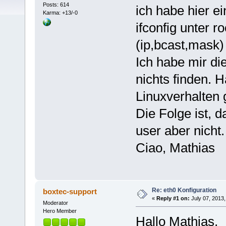
Posts: 614
ich habe hier e
Karma: +13/-0
ifconfig unter r
(ip,bcast,mask) 
Ich habe mir di
nichts finden. 
Linuxverhalten
Die Folge ist, d
user aber nicht.
Ciao, Mathias
Re: eth0 Konfiguration
boxtec-support
«
Reply #1 on:
July 07, 2013,
Moderator
Hero Member
Hallo Mathias,