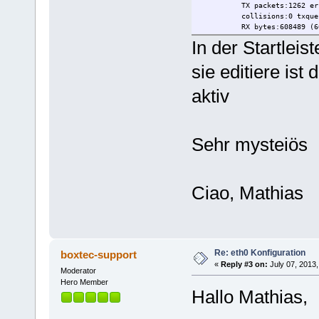
TX packets:1262 errors:
collisions:0 txqueue
RX bytes:608489 (608.4 
In der Startleis
sie editiere ist
aktiv
Sehr mysteiös
Ciao, Mathias
Re: eth0 Konfiguration
boxtec-support
«
Reply #3 on:
July 07, 2013,
Moderator
Hero Member
Hallo Mathias,