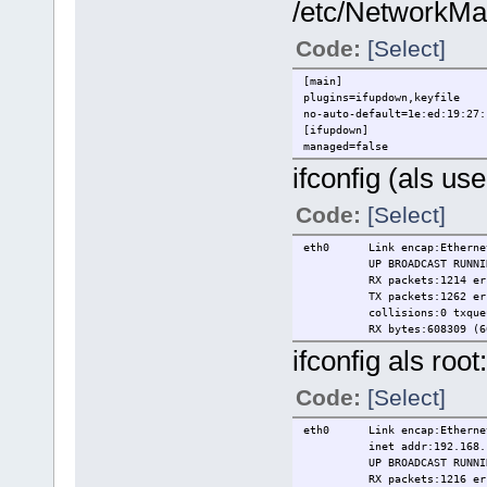
/etc/NetworkMa
Code:
[Select]
[main]
plugins=ifupdown,keyfile
no-auto-default=1e:ed:19:27:
[ifupdown]
managed=false
ifconfig (als use
Code:
[Select]
eth0 Link encap:Ethernet
UP BROADCAST RUNNING M
RX packets:1214 errors:
TX packets:1262 errors:
collisions:0 txqueue
RX bytes:608309 (608.3 
ifconfig als root:
Code:
[Select]
eth0 Link encap:Ethernet
inet addr:192.168.1.100
UP BROADCAST RUNNING M
RX packets:1216 errors: