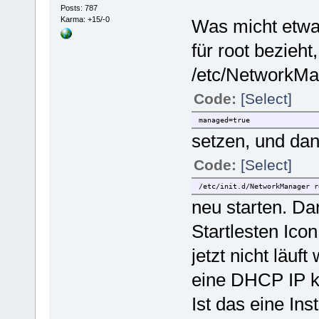
Posts: 787
Karma: +15/-0
Was micht etwas 
für root bezieh
/etc/NetworkM
Code:
[Select]
managed=true
setzen, und dan
Code:
[Select]
/etc/init.d/NetworkManager r
neu starten. D
Startlesten Ico
jetzt nicht läuf
eine DHCP IP k
Ist das eine In