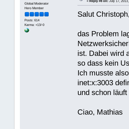
«
Reply #8 on:
July 17, 2013,
Global Moderator
Hero Member
Salut Christoph
Posts: 614
Karma: +13/-0
das Problem lag
Netzwerksicherh
ist. Dabei wird 
so dass kein Us
Ich musste also
inet:x:3003 def
und schon läuft
Ciao, Mathias