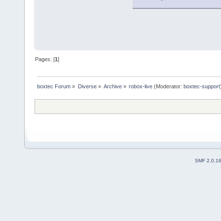
Pages: [
1
]
boxtec Forum
»
Diverse
»
Archive
»
robox-live
(Moderator:
boxtec-support
SMF 2.0.1