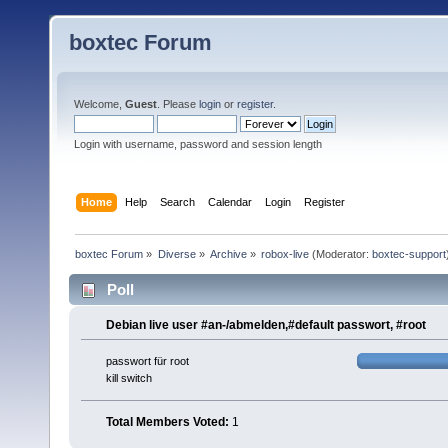
boxtec Forum
Welcome,
Guest
. Please
login
or
register
.
Login with username, password and session length
Home
Help
Search
Calendar
Login
Register
boxtec Forum
»
Diverse
»
Archive
»
robox-live
(Moderator:
boxtec-support
Poll
Debian live user #an-/abmelden,#default passwort, #root
passwort für root
kill switch
Total Members Voted:
1