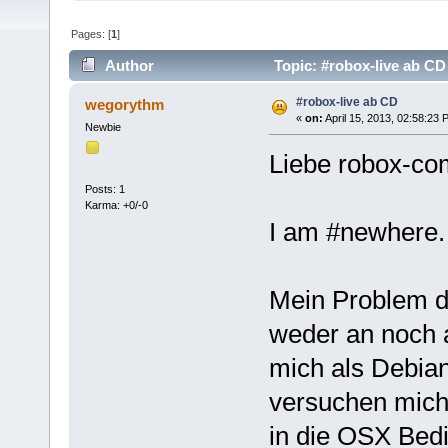
Pages: [
1
]
Author
Topic: #robox-live ab CD
#robox-live ab CD
wegorythm
«
on:
April 15, 2013, 02:58:23 
Newbie
Liebe robox-co
Posts: 1
Karma: +0/-0
I am #newhere.
Mein Problem de
weder an noch a
mich als Debia
versuchen mich
in die OSX Bed