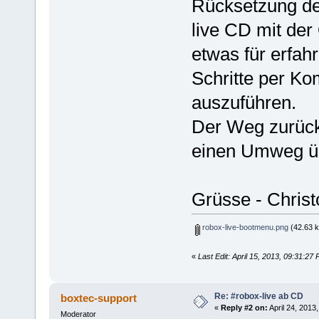
Rücksetzung der
live CD mit der
etwas für erfah
Schritte per K
auszuführen.
Der Weg zurück 
einen Umweg übe
Grüsse - Chris
robox-live-bootmenu.png
(42.63 k
«
Last Edit: April 15, 2013, 09:31:2
Re: #robox-live ab CD
boxtec-support
«
Reply #2 on:
April 24, 2013
Moderator