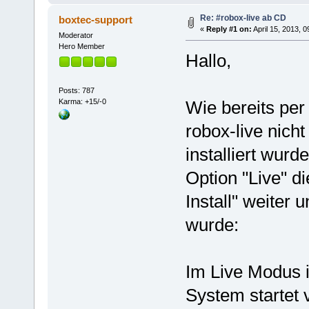
Re: #robox-live ab CD
boxtec-support
«
Reply #1 on:
April 15, 2013, 
Moderator
Hero Member
Hallo,
Posts: 787
Karma: +15/-0
Wie bereits per
robox-live nich
installiert wurd
Option "Live" di
Install" weiter
wurde:
Im Live Modus i
System startet 