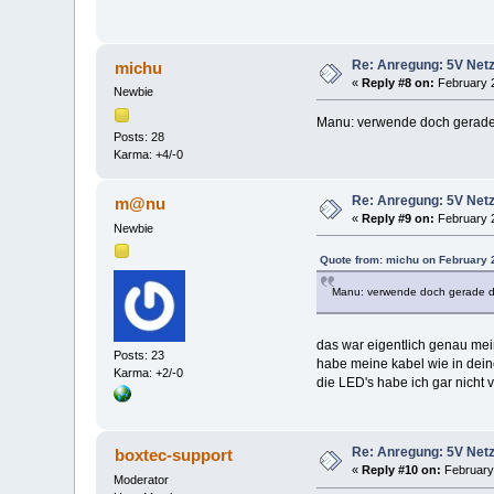
Re: Anregung: 5V Netz
michu
«
Reply #8 on:
February 2
Newbie
Manu: verwende doch gerade di
Posts: 28
Karma: +4/-0
Re: Anregung: 5V Netz
m@nu
«
Reply #9 on:
February 2
Newbie
Quote from: michu on February 
Manu: verwende doch gerade die 
das war eigentlich genau mein
Posts: 23
habe meine kabel wie in dein
Karma: +2/-0
die LED's habe ich gar nicht v
Re: Anregung: 5V Netz
boxtec-support
«
Reply #10 on:
February 
Moderator