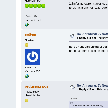
Hero Member
1.8mA sind extremst wenig, d
Ist es nicht eher ein 1.8A ode
Posts: 787
Karma: +15/-0
Re: Anregung: 5V Netz
m@nu
«
Reply #11 on:
February 
Newbie
ne, es handelt sich dabei def
habe da beim bestellen leider
Posts: 23
Karma: +2/-0
Re: Anregung: 5V Netz
arduinopraxis
«
Reply #12 on:
February 
freakyfriday
Hero Member
Quote
1.8mA sind extremst wenig,