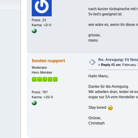
nach kurzer rücksprache mit 
5v led's geeignet ist.
Posts: 23
wie wäre es, wenn ihr diese n
Karma: +2/-0
grüsse,
manu
Re: Anregung: 5V Netz
boxtec-support
«
Reply #1 on:
February 1
Moderator
Hero Member
Hallo Manu,
Danke für die Anregung.
Wir arbeiten dran, leider ist 
Posts: 787
sogar nur 5A vom Hersteller s
Karma: +15/-0
Stay tuned
Grüsse,
Christoph