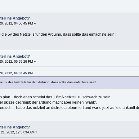
teil ins Angebot?
0, 2012, 04:50:45 PM »
e 5v des Netzteils für den Arduino, dass sollte das einfachste sein!
teil ins Angebot?
0, 2012, 05:35:26 PM »
20, 2012, 04:50:45 PM
5v des Netzteils für den Arduino, dass sollte das einfachste sein!
 plan... doch eben scheint das 1.8mA netzteil zu schwach zu sein.
er skizze gecrimpt; der arduino macht aber keinen "wank".
ersucht... habe das netzteil an distrelec retourniert und warte jetzt auf die ankunft
teil ins Angebot?
21, 2012, 12:37:34 AM »