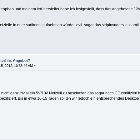
neophob und meinem led-hersteller habe ich festgestellt, dass das angebotene 12v
etzteile in euer sortiment aufnehmen würdet, evtl. sogar das stripinvaders kit dami
teil ins Angebot?
5, 2012, 10:36:44 AM »
es nicht ganz trivial ein 5V/10A Netzteil zu beschaffen das sogar noch CE zertifiziert
pezifiziert. Bis in etwa 10-15 Tagen sollten wir jedoch ein entsprechendes Deskto