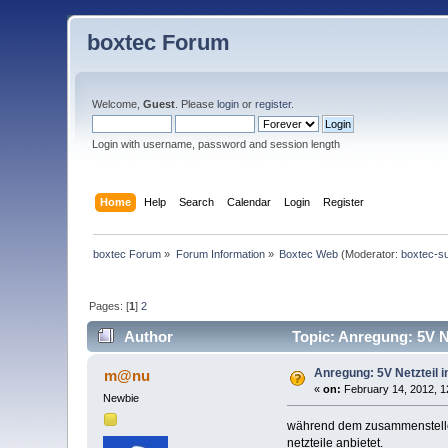
boxtec Forum
Welcome,
Guest
. Please
login
or
register
.
Login with username, password and session length
Home
Help
Search
Calendar
Login
Register
boxtec Forum
»
Forum Information
»
Boxtec Web
(Moderator:
boxtec-s
Pages: [
1
]
2
Author
Topic: Anregung: 5V N
Anregung: 5V Netzteil 
m@nu
«
on:
February 14, 2012, 1
Newbie
während dem zusammenstellen 
netzteile anbietet.