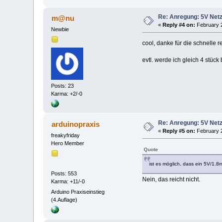
Re: Anregung: 5V Netz
m@nu
«
Reply #4 on:
February 2
Newbie
cool, danke für die schnelle r
evtl. werde ich gleich 4 stück
Posts: 23
Karma: +2/-0
Re: Anregung: 5V Netz
arduinopraxis
«
Reply #5 on:
February 2
freakyfriday
Hero Member
Quote
ist es möglich, dass ein 5V/1.8
Posts: 553
Nein, das reicht nicht.
Karma: +11/-0
Arduino Praxiseinstieg
(4.Auflage)