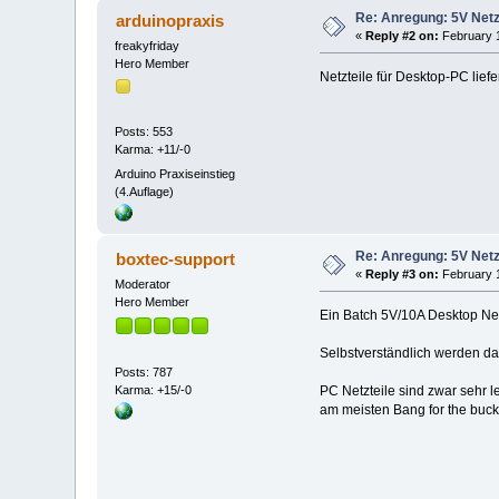
Re: Anregung: 5V Netz
arduinopraxis
«
Reply #2 on:
February 1
freakyfriday
Hero Member
Netzteile für Desktop-PC lie
Posts: 553
Karma: +11/-0
Arduino Praxiseinstieg
(4.Auflage)
Re: Anregung: 5V Netz
boxtec-support
«
Reply #3 on:
February 1
Moderator
Hero Member
Ein Batch 5V/10A Desktop Netz
Selbstverständlich werden dan
Posts: 787
PC Netzteile sind zwar sehr 
Karma: +15/-0
am meisten Bang for the buck