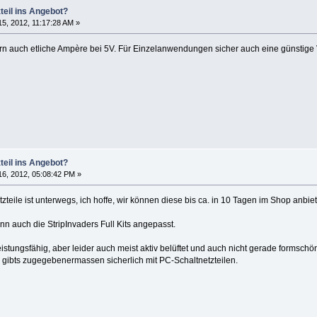
teil ins Angebot?
5, 2012, 11:17:28 AM »
fern auch etliche Ampère bei 5V. Für Einzelanwendungen sicher auch eine günstige 
teil ins Angebot?
6, 2012, 05:08:42 PM »
teile ist unterwegs, ich hoffe, wir können diese bis ca. in 10 Tagen im Shop anbie
n auch die StripInvaders Full Kits angepasst.
leistungsfähig, aber leider auch meist aktiv belüftet und auch nicht gerade forms
 gibts zugegebenermassen sicherlich mit PC-Schaltnetzteilen.