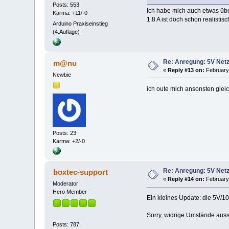
Posts: 553
Ich habe mich auch etwas üb
Karma: +11/-0
1.8 A ist doch schon realist
Arduino Praxiseinstieg
(4.Auflage)
Re: Anregung: 5V Netz
m@nu
«
Reply #13 on:
February 
Newbie
ich oute mich ansonsten glei
Posts: 23
Karma: +2/-0
Re: Anregung: 5V Netz
boxtec-support
«
Reply #14 on:
February 
Moderator
Hero Member
Ein kleines Update: die 5V/10
Sorry, widrige Umstände auss
Posts: 787