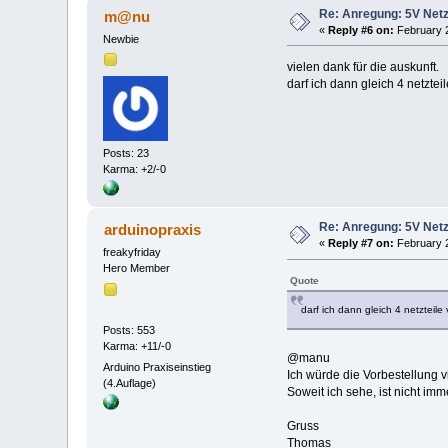
Re: Anregung: 5V Netz
m@nu
«
Reply #6 on:
February 2
Newbie
vielen dank für die auskunft.
darf ich dann gleich 4 netzte
Posts: 23
Karma: +2/-0
Re: Anregung: 5V Netz
arduinopraxis
«
Reply #7 on:
February 2
freakyfriday
Hero Member
Quote
darf ich dann gleich 4 netzteile
Posts: 553
Karma: +11/-0
@manu
Arduino Praxiseinstieg
Ich würde die Vorbestellung 
(4.Auflage)
Soweit ich sehe, ist nicht im
Gruss
Thomas