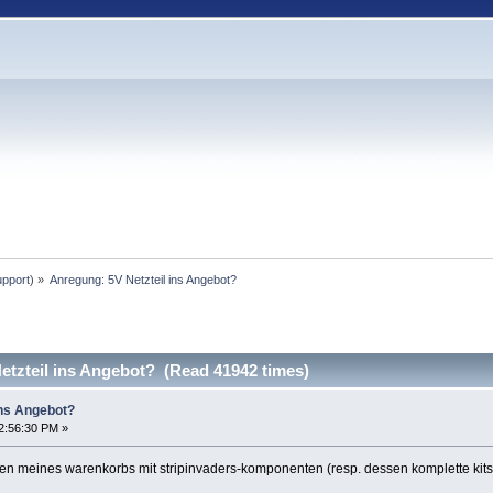
upport
) »
Anregung: 5V Netzteil ins Angebot?
etzteil ins Angebot? (Read 41942 times)
ins Angebot?
2:56:30 PM »
meines warenkorbs mit stripinvaders-komponenten (resp. dessen komplette kits) i